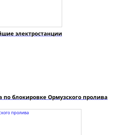
йшие электростанции
 по блокировке Ормузского пролива