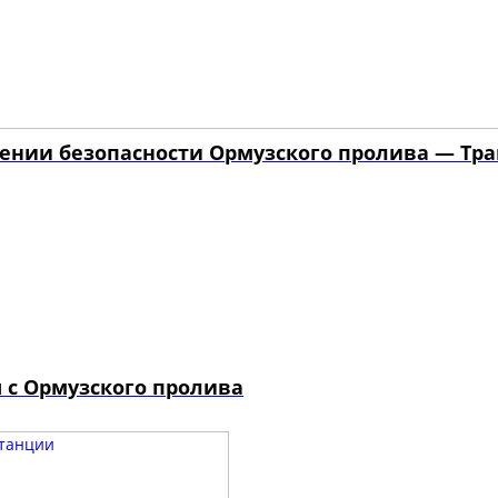
чении безопасности Ормузского пролива — Тр
ы с Ормузского пролива