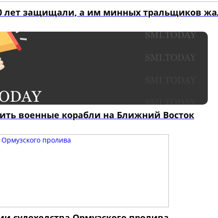
40 лет защищали, а им минных тральщиков жа
вить военные корабли на Ближний Восток
ии судоходства Ормузского пролива