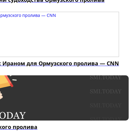
с Ираном для Ормузского пролива — CNN
кого пролива