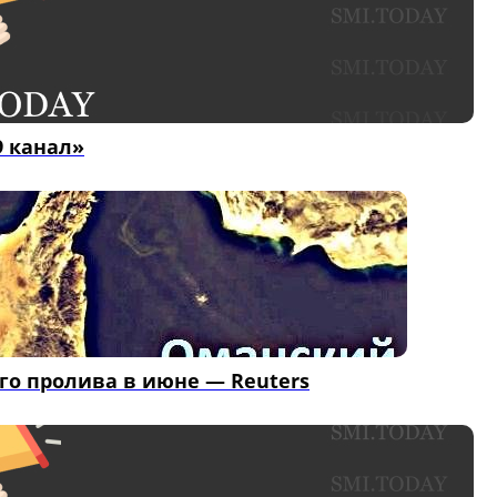
9 канал»
го пролива в июне — Reuters