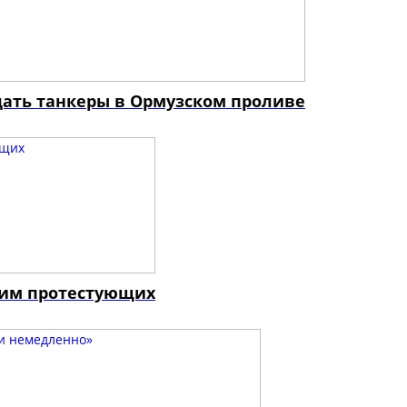
дать танкеры в Ормузском проливе
жим протестующих