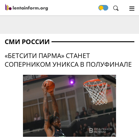
СМИ РОССИИ
«БЕТСИТИ ПАРМА» СТАНЕТ
СОПЕРНИКОМ УНИКСА В ПОЛУФИНАЛЕ