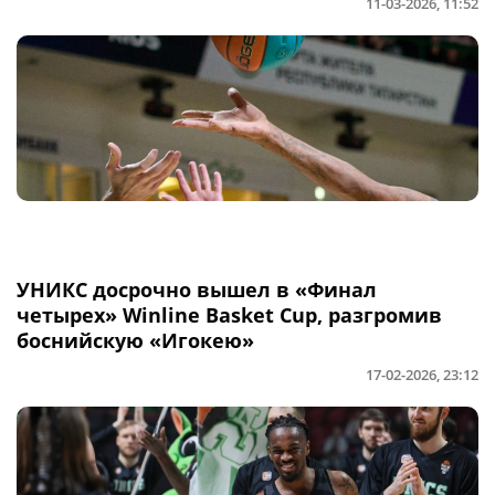
11-03-2026, 11:52
УНИКС досрочно вышел в «Финал
четырех» Winline Basket Cup, разгромив
боснийскую «Игокею»
17-02-2026, 23:12