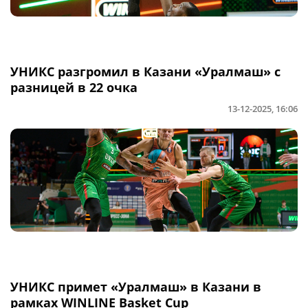
УНИКС разгромил в Казани «Уралмаш» с
разницей в 22 очка
13-12-2025, 16:06
УНИКС примет «Уралмаш» в Казани в
рамках WINLINE Basket Cup