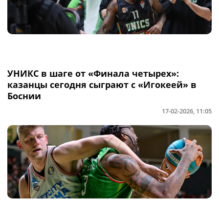
УНИКС в шаге от «Финала четырех»:
казанцы сегодня сыграют с «Игокеей» в
Боснии
17-02-2026, 11:05