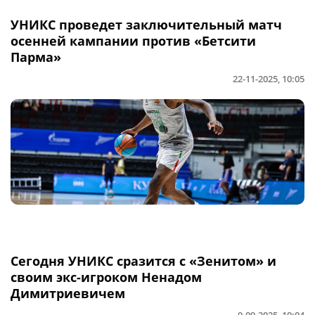
УНИКС проведет заключительный матч
осенней кампании против «Бетсити
Парма»
22-11-2025, 10:05
Сегодня УНИКС сразится с «Зенитом» и
своим экс-игроком Ненадом
Димитриевичем