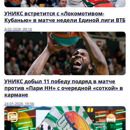
УНИКС встретится с «Локомотивом-
Кубанью» в матче недели Единой лиги ВТБ
8-02-2026, 09:16
УНИКС добыл 11 победу подряд в матче
против «Пари НН» с очередной «соткой» в
кармане
24-01-2026, 19:56