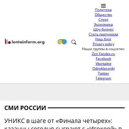
Политика
Общество
Спорт
Экономика
Шоу-бизнес
Стать партнером
Наш блог
Privacy policy
Наши группы в соцсетях:
Zen.Yandex.ru
Facebook
Vkontakte
Odnoklassniki
Twitter
Telegram
СМИ РОССИИ
УНИКС в шаге от «Финала четырех»:
казанцы сегодня сыграют с «Игокеей» в