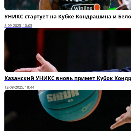
УНИКС стартует на Кубке Кондрашина и Бело
8-09-2025, 10:05
Казанский УНИКС вновь примет Кубок Конд
12-08-2025, 18:44