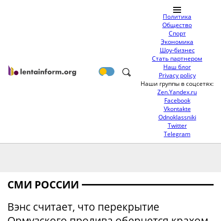
Политика
Общество
Спорт
Экономика
Шоу-бизнес
Стать партнером
Наш блог
Privacy policy
Наши группы в соцсетях:
Zen.Yandex.ru
Facebook
Vkontakte
Odnoklassniki
Twitter
Telegram
СМИ РОССИИ
Вэнс считает, что перекрытие
Ормузского пролива обернется крахом