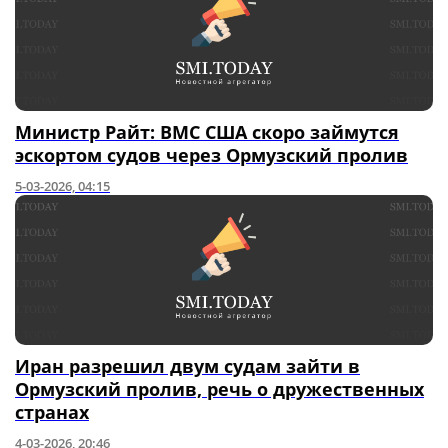
Министр Райт: ВМС США скоро займутся
эскортом судов через Ормузский пролив
5-03-2026, 04:15
Иран разрешил двум судам зайти в
Ормузский пролив, речь о дружественных
странах
4-03-2026, 20:46