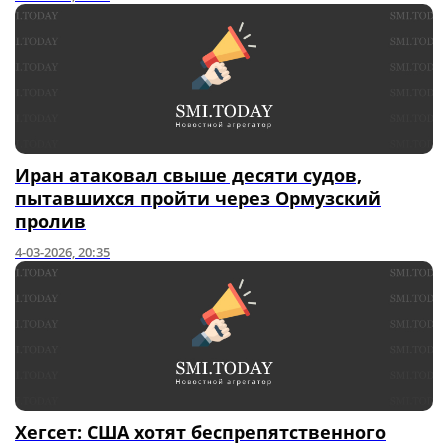
Иран атаковал свыше десяти судов,
пытавшихся пройти через Ормузский
пролив
4-03-2026, 20:35
Хегсет: США хотят беспрепятственного