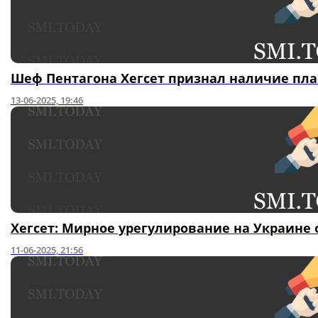
Шеф Пентагона Хегсет признал наличие пл
13-06-2025, 19:46
Хегсет: Мирное урегулирование на Украин
11-06-2025, 21:56