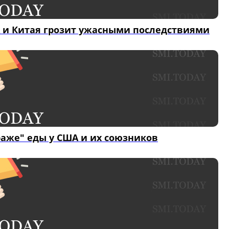
 и Китая грозит ужасными последствиями
раже" еды у США и их союзников