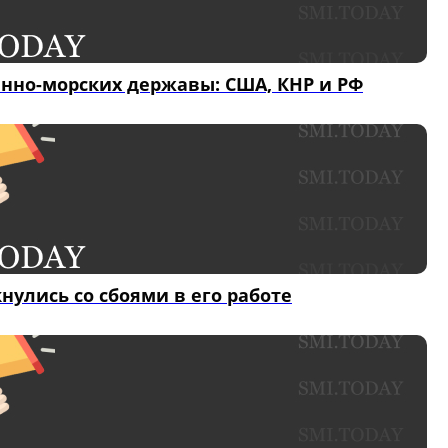
военно-морских державы: США, КНР и РФ
нулись со сбоями в его работе