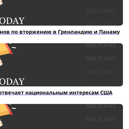
анов по вторжению в Гренландию и Панаму
е отвечает национальным интересам США