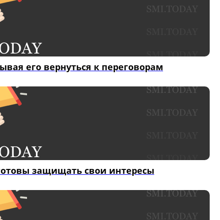
ывая его вернуться к переговорам
 готовы защищать свои интересы