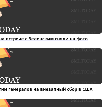
на встрече с Зеленским сняли на фото
отни генералов на внезапный сбор в США