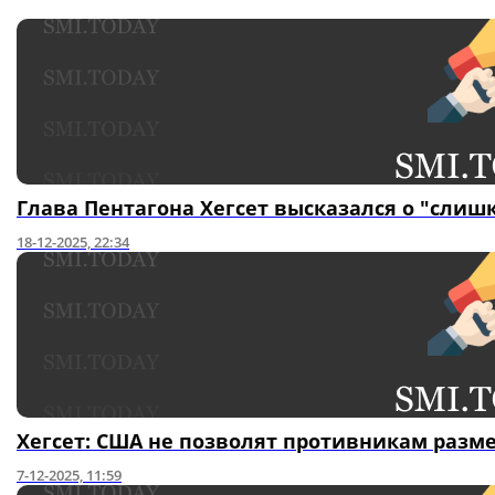
Глава Пентагона Хегсет высказался о "сли
18-12-2025, 22:34
Хегсет: США не позволят противникам раз
7-12-2025, 11:59