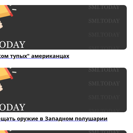
шком тупых" американцах
мещать оружие в Западном полушарии