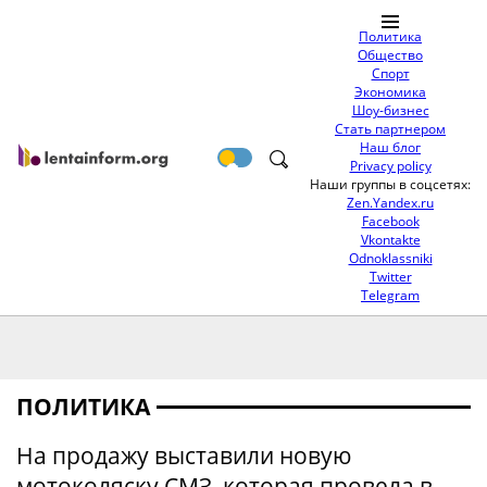
Политика
Общество
Спорт
Экономика
Шоу-бизнес
Стать партнером
Наш блог
Privacy policy
Наши группы в соцсетях:
Zen.Yandex.ru
Facebook
Vkontakte
Odnoklassniki
Twitter
Telegram
ПОЛИТИКА
На продажу выставили новую
мотоколяску СМЗ, которая провела в