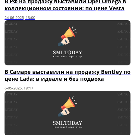
В РФ на продажу выставили Opel Omega в
коллекционном состоянии: по цене Vesta
24-06-2025, 13:00
В Самаре выставили на продажу Bentley по
цене Lada: в идеале и без подвоха
6-05-2025, 18:17