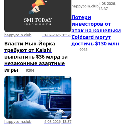
4-08-2026,
happycoin.club
13:37
Потери
инвесторов от
атак на кошельки
happycoin.club
31-07-2026, 15:26
Coldcard могут
Власти Нью-Йорка
достичь $130 млн
требуют от Kalshi
9065
выплатить $36 млрд за
незаконные азартные
игры
9204
happycoin.club
4-08-2026, 13:37