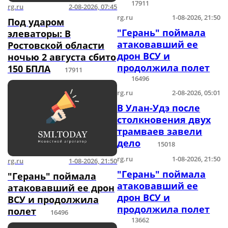
17911
rg.ru
2-08-2026, 07:45
rg.ru
1-08-2026, 21:50
Под ударом
"Герань" поймала
элеваторы: В
атаковавший ее
Ростовской области
дрон ВСУ и
ночью 2 августа сбито
продолжила полет
150 БПЛА
17911
16496
rg.ru
2-08-2026, 05:01
В Улан-Удэ после
столкновения двух
трамваев завели
дело
15018
rg.ru
1-08-2026, 21:50
rg.ru
1-08-2026, 21:50
"Герань" поймала
"Герань" поймала
атаковавший ее
атаковавший ее дрон
дрон ВСУ и
ВСУ и продолжила
продолжила полет
полет
16496
13662