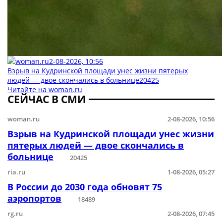
woman.ru
2-08-2026, 10:56
Взрыв на Кудринской площади унес жизни пятерых
людей — двое скончались в больнице
20425
Читайте на woman.ru
СЕЙЧАС В СМИ
woman.ru
2-08-2026, 10:56
Взрыв на Кудринской площади унес жизни
пятерых людей — двое скончались в
больнице
20425
ria.ru
1-08-2026, 05:27
В России до 2030 года обновят 75
аэропортов
18489
rg.ru
2-08-2026, 07:45