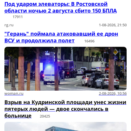
Под ударом элеваторы: В Ростовской
области ночью 2 августа сбито 150 БПЛА
17911
rg.ru
1-08-2026, 21:50
"Герань" поймала атаковавший ее дрон
ВСУ и продолжила полет
16496
woman.ru
2-08-2026, 10:56
Взрыв на Кудринской площади унес жизни
пятерых людей — двое скончались в
больнице
20425