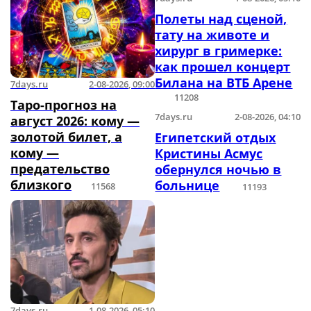
Полеты над сценой,
тату на животе и
хирург в гримерке:
как прошел концерт
Билана на ВТБ Арене
7days.ru
2-08-2026, 09:00
11208
Таро-прогноз на
7days.ru
2-08-2026, 04:10
август 2026: кому —
золотой билет, а
Египетский отдых
кому —
Кристины Асмус
предательство
обернулся ночью в
близкого
больнице
11568
11193
7days.ru
1-08-2026, 05:10