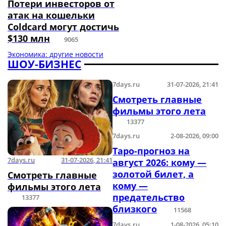
Потери инвесторов от
атак на кошельки
Coldcard могут достичь
$130 млн
9065
Экономика: другие новости
ШОУ-БИЗНЕС
7days.ru
31-07-2026, 21:41
Смотреть главные
фильмы этого лета
13377
7days.ru
2-08-2026, 09:00
Таро-прогноз на
7days.ru
31-07-2026, 21:41
август 2026: кому —
золотой билет, а
Смотреть главные
кому —
фильмы этого лета
предательство
13377
близкого
11568
7days.ru
1-08-2026, 05:10