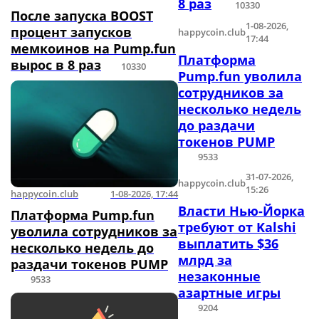
8 раз
10330
После запуска BOOST
1-08-2026,
процент запусков
happycoin.club
17:44
мемкоинов на Pump.fun
Платформа
вырос в 8 раз
10330
Pump.fun уволила
сотрудников за
несколько недель
до раздачи
токенов PUMP
9533
31-07-2026,
happycoin.club
15:26
happycoin.club
1-08-2026, 17:44
Власти Нью-Йорка
Платформа Pump.fun
требуют от Kalshi
уволила сотрудников за
выплатить $36
несколько недель до
млрд за
раздачи токенов PUMP
незаконные
9533
азартные игры
9204