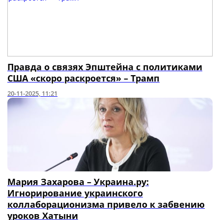
Правда о связях Эпштейна с политиками
США «скоро раскроется» – Трамп
20-11-2025, 11:21
Мария Захарова – Украина.ру:
Игнорирование украинского
коллаборационизма привело к забвению
уроков Хатыни