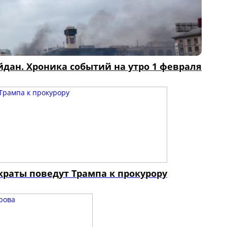
дан. Хроника событий на утро 1 февраля
краты поведут Трампа к прокурору