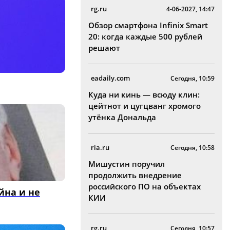
rg.ru
4-06-2027, 14:47
Обзор смартфона Infinix Smart
20: когда каждые 500 рублей
решают
eadaily.com
Сегодня, 10:59
Куда ни кинь — всюду клин:
цейтнот и цугцванг хромого
утёнка Дональда
ria.ru
Сегодня, 10:58
Мишустин поручил
продолжить внедрение
российского ПО на объектах
йна и не
КИИ
rg.ru
Сегодня, 10:57