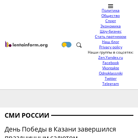
Политика
Общество
Спорт
Экономика
Шоу-бизнес
Стать партнером
Наш блог
Privacy policy
Наши группы в соцсетях:
Zen.Yandex.ru
Facebook
Vkontakte
Odnoklassniki
Twitter
Telegram
СМИ РОССИИ
День Победы в Казани завершился
праздничным салютом