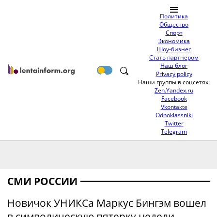
Политика
Общество
Спорт
Экономика
Шоу-бизнес
Стать партнером
Наш блог
Privacy policy
Наши группы в соцсетях:
Zen.Yandex.ru
Facebook
Vkontakte
Odnoklassniki
Twitter
Telegram
СМИ РОССИИ
Новичок УНИКСа Маркус Бингэм вошел
в символическую пятерку недели