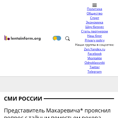
Политика
Общество
Спорт
Экономика
Шоу-бизнес
Стать партнером
Наш блог
Privacy policy
Наши группы в соцсетях:
Zen.Yandex.ru
Facebook
Vkontakte
Odnoklassniki
Twitter
Telegram
СМИ РОССИИ
Представитель Макаревича* прояснил
вопрос с тайным поместьем рокера