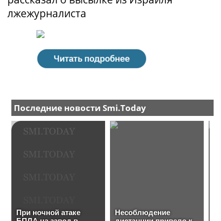
лжежурналиста