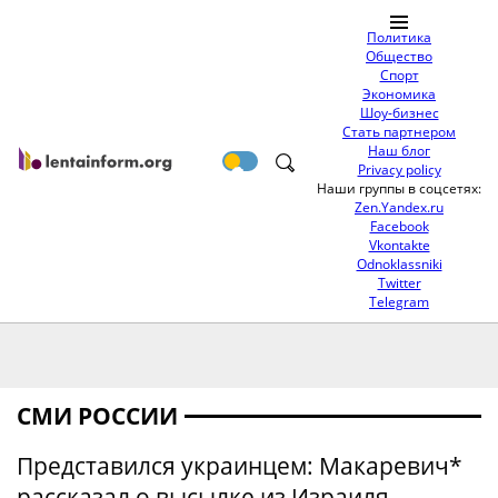
Политика
Общество
Спорт
Экономика
Шоу-бизнес
Стать партнером
Наш блог
Privacy policy
Наши группы в соцсетях:
Zen.Yandex.ru
Facebook
Vkontakte
Odnoklassniki
Twitter
Telegram
СМИ РОССИИ
Представился украинцем: Макаревич*
рассказал о высылке из Израиля