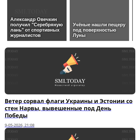
Ветер сорвал флаги Украины и Эстонии со
стен Нарвы, вывешенные под День
Победы
9-05-2026, 21:08