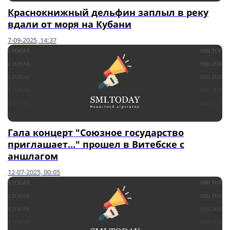
Краснокнижный дельфин заплыл в реку
вдали от моря на Кубани
7-09-2025, 14:37
Гала концерт "Союзное государство
приглашает…" прошел в Витебске с
аншлагом
12-07-2025, 00:05