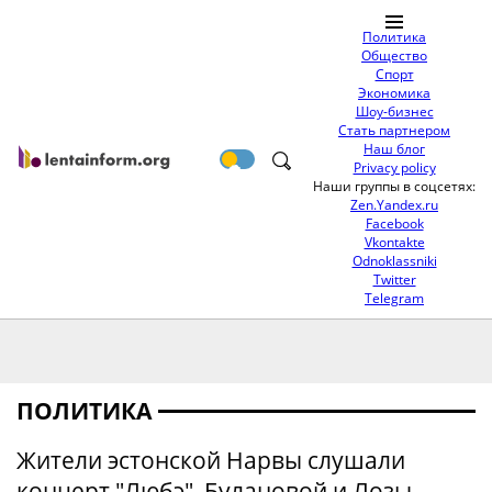
Политика
Общество
Спорт
Экономика
Шоу-бизнес
Стать партнером
Наш блог
Privacy policy
Наши группы в соцсетях:
Zen.Yandex.ru
Facebook
Vkontakte
Odnoklassniki
Twitter
Telegram
ПОЛИТИКА
Жители эстонской Нарвы слушали
концерт "Любэ", Булановой и Лозы