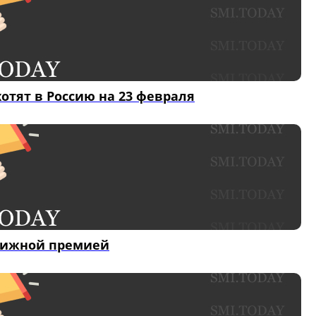
хотят в Россию на 23 февраля
тижной премией