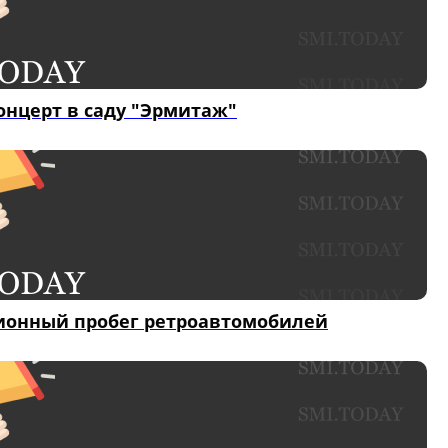
онцерт в саду "Эрмитаж"
ционный пробег ретроавтомобилей