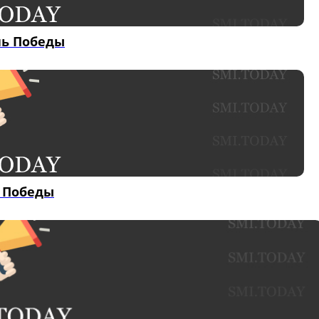
нь Победы
я Победы