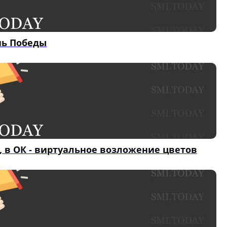
нь Победы
 в ОК - виртуальное возложение цветов