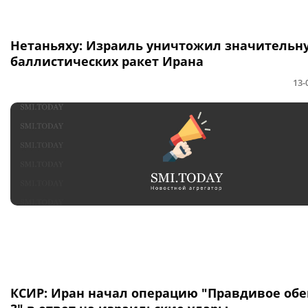
Нетаньяху: Израиль уничтожил значительн
баллистических ракет Ирана
13-
КСИР: Иран начал операцию "Правдивое об