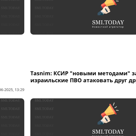
Tasnim: КСИР "новыми методами" з
израильские ПВО атаковать друг др
06-2025, 13:29