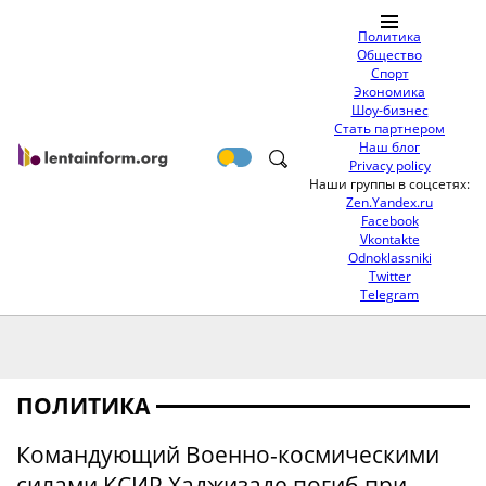
Политика
Общество
Спорт
Экономика
Шоу-бизнес
Стать партнером
Наш блог
Privacy policy
Наши группы в соцсетях:
Zen.Yandex.ru
Facebook
Vkontakte
Odnoklassniki
Twitter
Telegram
ПОЛИТИКА
Командующий Военно-космическими
силами КСИР Хаджизаде погиб при