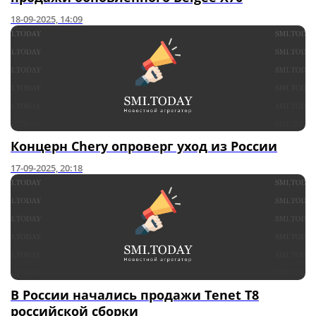
18-09-2025, 14:09
Концерн Chery опроверг уход из России
17-09-2025, 20:18
В России начались продажи Tenet T8
российской сборки