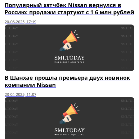
Популярный хэтчбек Nissan вернулся в
Россию: продажи стартуют с 1,6 млн рублей
20-06-2025, 17:19
В Шанхае прошла премьера двух новинок
компании Nissan
23-04-2025, 11:07