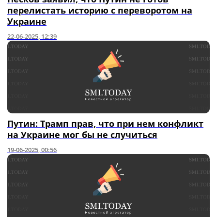
перелистать историю с переворотом на
Украине
22-06-2025, 12:39
Путин: Трамп прав, что при нем конфликт
на Украине мог бы не случиться
19-06-2025, 00:56