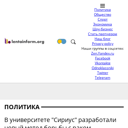
Политика
Общество
Спорт
Экономика
Шоу-бизнес
Стать партнером
Наш блог
Privacy policy
Наши группы в соцсетях:
Zen.Yandex.ru
Facebook
Vkontakte
Odnoklassniki
Twitter
Telegram
ПОЛИТИКА
В университете "Сириус" разработали
новый метод борьбы с раком