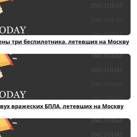
ны три беспилотника, летевших на Москву
вух вражеских БПЛА, летевших на Москву