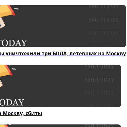
ы уничтожили три БПЛА, летевших на Москву
а Москву, сбиты