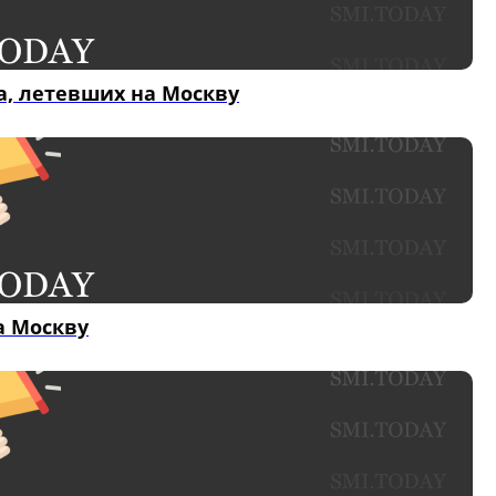
, летевших на Москву
а Москву