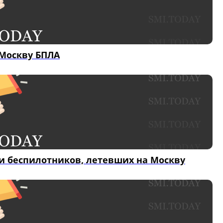
 Москву БПЛА
и беспилотников, летевших на Москву