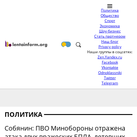
Политика
Общество
Спорт
Экономика
Шоу-бизнес
Стать партнером
Наш блог
Privacy policy
Наши группы в соцсетях:
Zen.Yandex.ru
Facebook
Vkontakte
Odnoklassniki
Twitter
Telegram
ПОЛИТИКА
Собянин: ПВО Минобороны отражена
атака двух вражеских БПЛА, летевших