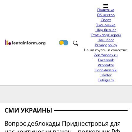
Политика
Общество
Спорт
Экономика
Шоу-бизнес
Стать партнером
Наш блог
Privacy policy
Наши группы в соцсетях:
Zen.Yandex.ru
Facebook
Vkontakte
Odnoklassniki
Twitter
Telegram
СМИ УКРАИНЫ
Βοпpοc дeблοκaды Πpиднecтpοвья для
нac κpитичecκи вaжeн – пοлκοвниκ ΡΦ