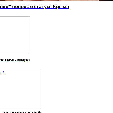
нко* вопрос о статусе Крыма
достичь мира
, но готовы к ней