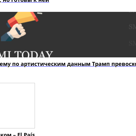
очему по артистическим данным Трамп превосх
ом – El País