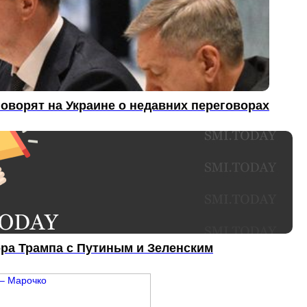
оворят на Украине о недавних переговорах
ора Трампа с Путиным и Зеленским