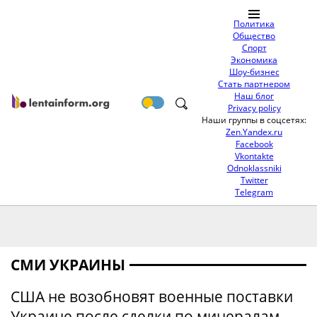
Политика
Общество
Спорт
Экономика
Шоу-бизнес
Стать партнером
Наш блог
Privacy policy
Наши группы в соцсетях:
Zen.Yandex.ru
Facebook
Vkontakte
Odnoklassniki
Twitter
Telegram
СМИ УКРАИНЫ
США не возобновят военные поставки
Украине после сделки по минералам