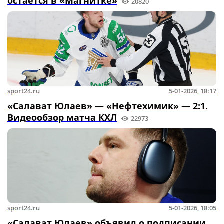
остается в «Магнитке»
20820
sport24.ru
5-01-2026, 18:17
«Салават Юлаев» — «Нефтехимик» — 2:1.
Видеообзор матча КХЛ
22973
sport24.ru
5-01-2026, 18:05
«Салават Юлаев» объявил о подписании