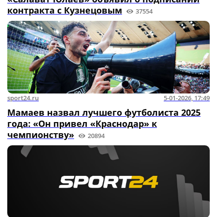
контракта с Кузнецовым
37554
sport24.ru
5-01-2026, 17:49
Мамаев назвал лучшего футболиста 2025
года: «Он привел «Краснодар» к
чемпионству»
20894