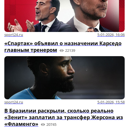
sport24.ru
5-01-2026, 16:06
«Спартак» объявил о назначении Карседо
главным тренером
22139
sport24.ru
5-01-2026, 15:58
В Бразилии раскрыли, сколько реально
«Зенит» заплатил за трансфер Жерсона из
«Фламенго»
20745