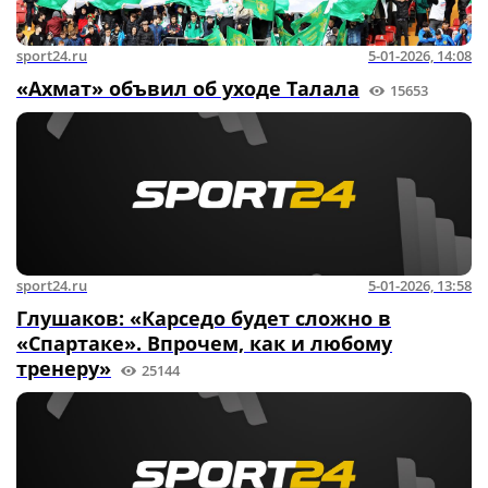
sport24.ru
5-01-2026, 14:08
«Ахмат» объвил об уходе Талала
15653
sport24.ru
5-01-2026, 13:58
Глушаков: «Карседо будет сложно в
«Спартаке». Впрочем, как и любому
тренеру»
25144