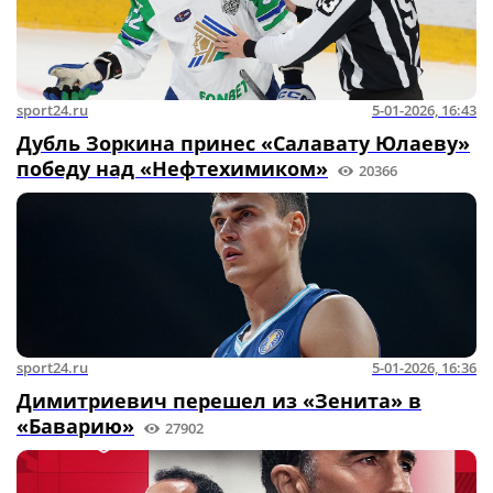
sport24.ru
5-01-2026, 16:43
Дубль Зоркина принес «Салавату Юлаеву»
победу над «Нефтехимиком»
20366
sport24.ru
5-01-2026, 16:36
Димитриевич перешел из «Зенита» в
«Баварию»
27902