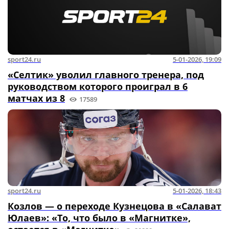
sport24.ru
5-01-2026, 19:09
«Селтик» уволил главного тренера, под
руководством которого проиграл в 6
матчах из 8
17589
sport24.ru
5-01-2026, 18:43
Козлов — о переходе Кузнецова в «Салават
Юлаев»: «То, что было в «Магнитке»,