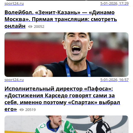
sport24.ru
5-01-2026, 17:29
Волейбол. «Зенит-Казань» — «Динамо
Москва». Прямая трансляция: смотреть
онлайн
20052
sport24.ru
5-01-2026, 16:57
Исполнительный директор «Пафоса»:
«Достижения Карседо говорят сами за
себя, именно поэтому «Спартак» выбрал
его»
20519