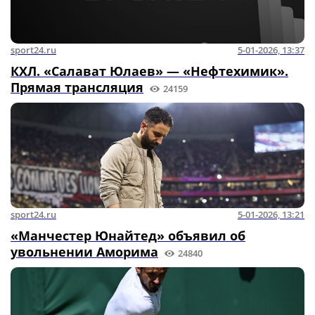
sport24.ru
5-01-2026, 13:37
КХЛ. «Салават Юлаев» — «Нефтехимик».
Прямая трансляция
24159
sport24.ru
5-01-2026, 13:21
«Манчестер Юнайтед» объявил об
увольнении Аморима
24840