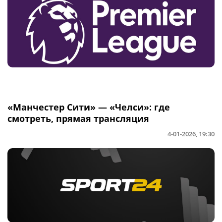
«Манчестер Сити» — «Челси»: где
смотреть, прямая трансляция
4-01-2026, 19:30