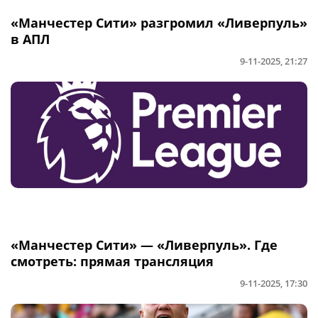
«Манчестер Сити» разгромил «Ливерпуль»
в АПЛ
9-11-2025, 21:27
«Манчестер Сити» — «Ливерпуль». Где
смотреть: прямая трансляция
9-11-2025, 17:30