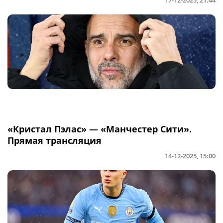
«Кристал Пэлас» — «Манчестер Сити».
Прямая трансляция
14-12-2025, 15:00