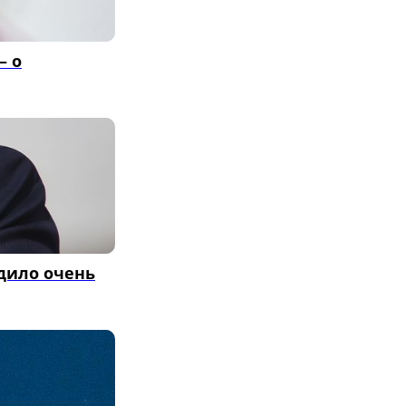
— о
одило очень