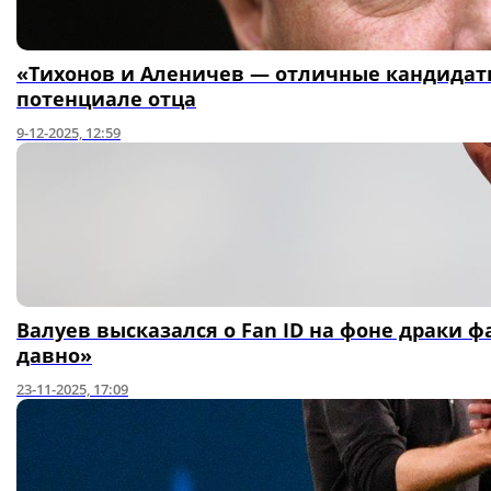
«Тихонов и Аленичев — отличные кандидаты
потенциале отца
9-12-2025, 12:59
Валуев высказался о Fan ID на фоне драки 
давно»
23-11-2025, 17:09