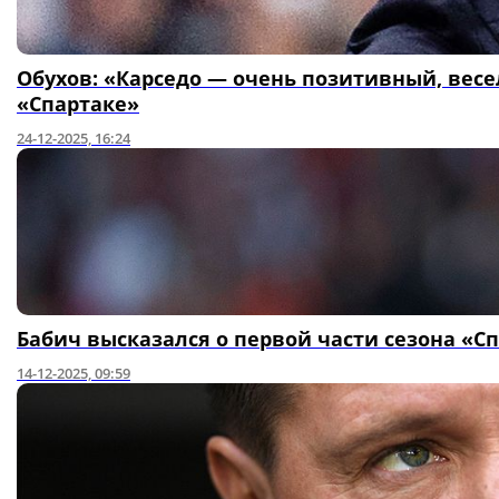
Обухов: «Карседо — очень позитивный, весе
«Спартаке»
24-12-2025, 16:24
Бабич высказался о первой части сезона «
14-12-2025, 09:59