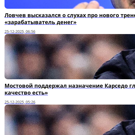
Ловчев высказался о слухах про нового трене
«зарабатыватель денег»
25-12-2025, 06:56
Мостовой поддержал назначение Карседо гл
качество есть»
25-12-2025, 05:26