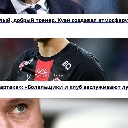
лый, добрый тренер. Хуан создавал атмосферу
Спартака»: «Болельщики и клуб заслуживают л