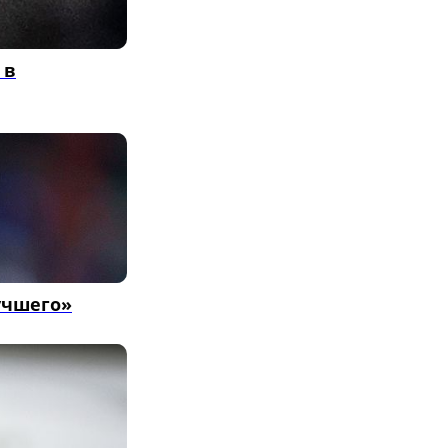
 в
учшего»