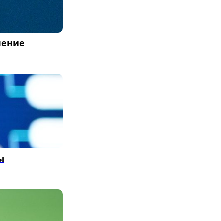
чение
ы