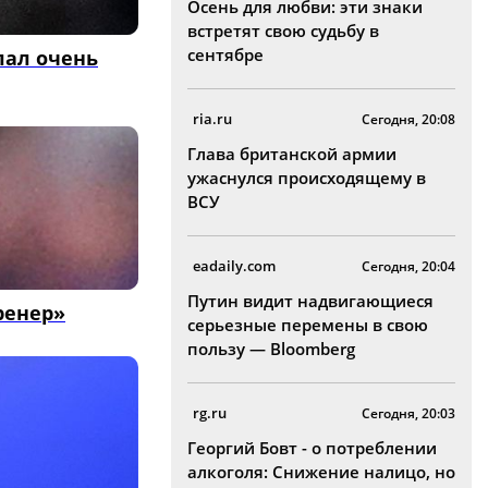
Осень для любви: эти знаки
встретят свою судьбу в
сентябре
лал очень
ria.ru
Сегодня, 20:08
Глава британской армии
ужаснулся происходящему в
ВСУ
eadaily.com
Сегодня, 20:04
Путин видит надвигающиеся
ренер»
серьезные перемены в свою
пользу — Bloomberg
rg.ru
Сегодня, 20:03
Георгий Бовт - о потреблении
алкоголя: Снижение налицо, но