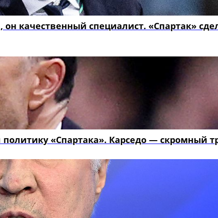
, он качественный специалист. «Спартак» сде
 политику «Спартака». Карседо — скромный т