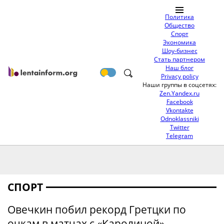
Политика
Общество
Спорт
Экономика
Шоу-бизнес
Стать партнером
Наш блог
Privacy policy
Наши группы в соцсетях:
Zen.Yandex.ru
Facebook
Vkontakte
Odnoklassniki
Twitter
Telegram
СПОРТ
Овечкин побил рекорд Гретцки по
очкам в матчах с «Каролиной»