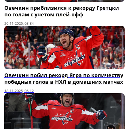
Овечкин приблизился к рекорду Гретцки
по голам с учетом плей-офф
20-11-2025, 03:34
Овечкин побил рекорд Ягра по количеству
победных голов в НХЛ в домашних матчах
18-11-2025, 06:12