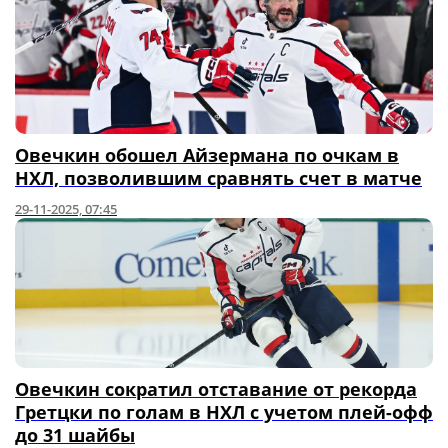
Овечкин обошел Айзермана по очкам в
НХЛ, позволившим сравнять счет в матче
29-11-2025, 07:45
Овечкин сократил отставание от рекорда
Гретцки по голам в НХЛ с учетом плей-офф
до 31 шайбы