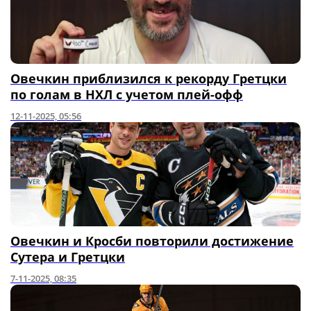
Овечкин приблизился к рекорду Гретцки
по голам в НХЛ с учетом плей-офф
12-11-2025, 05:56
Овечкин и Кросби повторили достижение
Сутера и Гретцки
7-11-2025, 08:35