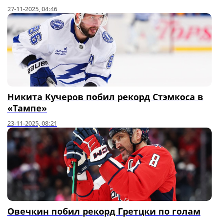
27-11-2025, 04:46
Никита Кучеров побил рекорд Стэмкоса в
«Тампе»
23-11-2025, 08:21
Овечкин побил рекорд Гретцки по голам