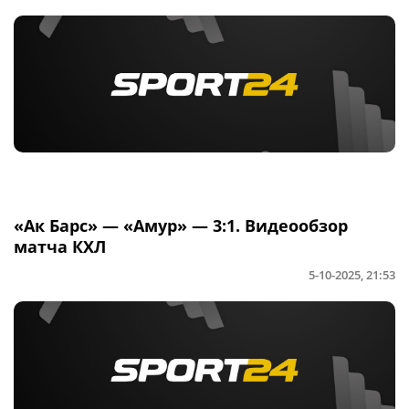
«Ак Барс» — «Амур» — 3:1. Видеообзор
матча КХЛ
5-10-2025, 21:53