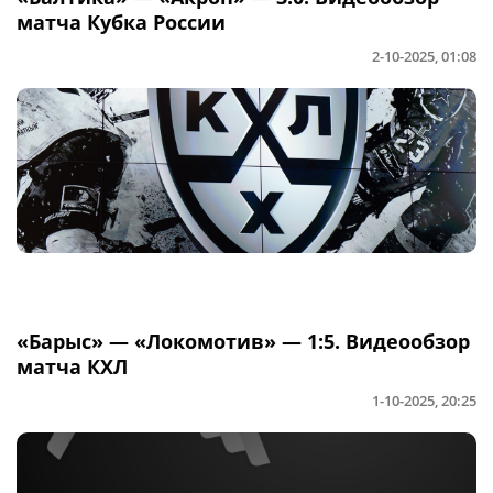
матча Кубка России
2-10-2025, 01:08
«Барыс» — «Локомотив» — 1:5. Видеообзор
матча КХЛ
1-10-2025, 20:25