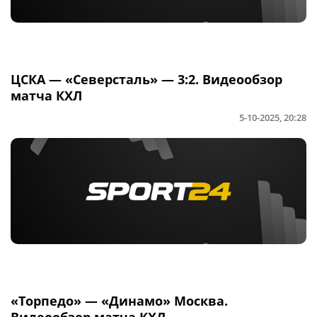
ЦСКА — «Северсталь» — 3:2. Видеообзор
матча КХЛ
5-10-2025, 20:28
«Торпедо» — «Динамо» Москва.