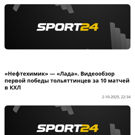
«Нефтехимик» — «Лада». Видеообзор
первой победы тольяттинцев за 10 матчей
в КХЛ
2-10-2025, 22:34