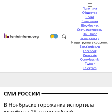
Политика
Общество
Спорт
Экономика
Шоу-бизнес
Стать партнером
Наш блог
Privacy policy
Наши группы в соцсетях:
Zen.Yandex.ru
Facebook
Vkontakte
Odnoklassniki
Twitter
Telegram
СМИ РОССИИ
В Ноябрьске горожанка испортила
клумбу на 36 тысяч рублей