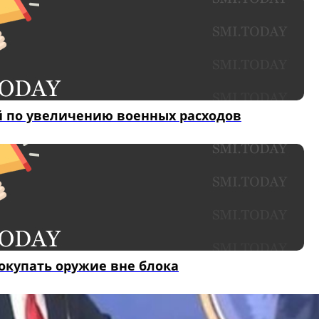
й по увеличению военных расходов
окупать оружие вне блока