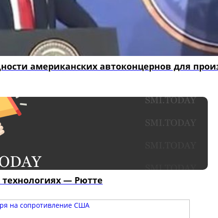
щности американских автоконцернов для прои
 технологиях — Рютте