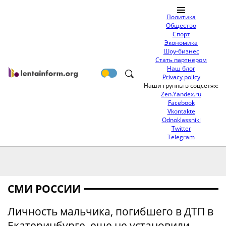
Политика
Общество
Спорт
Экономика
Шоу-бизнес
Стать партнером
Наш блог
Privacy policy
Наши группы в соцсетях:
Zen.Yandex.ru
Facebook
Vkontakte
Odnoklassniki
Twitter
Telegram
СМИ РОССИИ
Личность мальчика, погибшего в ДТП в
Екатеринбурге, еще не установили