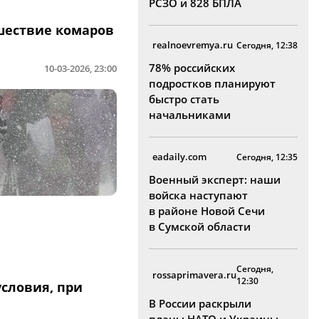
РСЗО и 828 БПЛА
шествие комаров
realnoevremya.ru
Сегодня, 12:38
78% российских
10-03-2026, 23:00
подростков планируют
быстро стать
начальниками
eadaily.com
Сегодня, 12:35
Военный эксперт: наши
войска наступают
в районе Новой Сечи
в Сумской области
Сегодня,
rossaprimavera.ru
12:30
словия, при
В России раскрыли