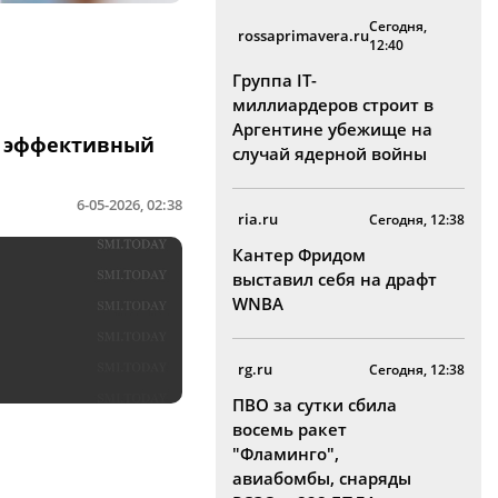
Сегодня,
rossaprimavera.ru
12:40
Группа IT-
миллиардеров строит в
Аргентине убежище на
й эффективный
случай ядерной войны
6-05-2026, 02:38
ria.ru
Сегодня, 12:38
Кантер Фридом
выставил себя на драфт
WNBA
rg.ru
Сегодня, 12:38
ПВО за сутки сбила
восемь ракет
"Фламинго",
авиабомбы, снаряды