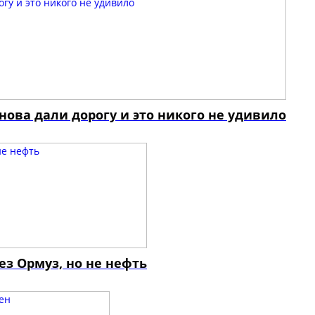
нова дали дорогу и это никого не удивило
з Ормуз, но не нефть