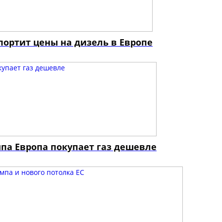
портит цены на дизель в Европе
мпа Европа покупает газ дешевле