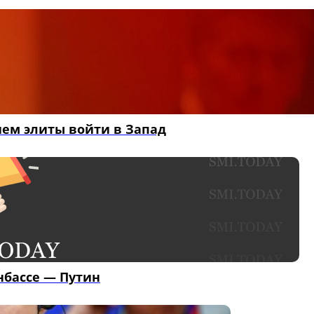
ием элиты войти в Запад
нбассе — Путин