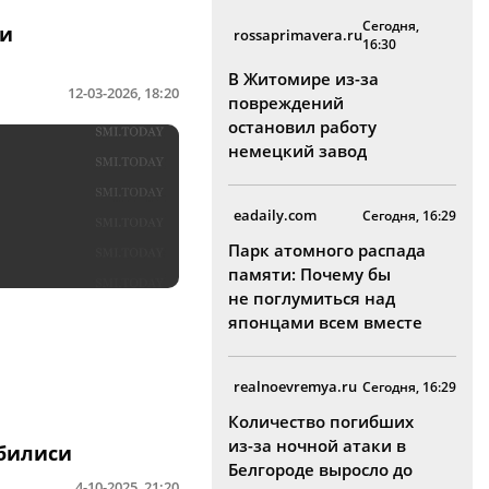
Сегодня,
ии
rossaprimavera.ru
16:30
В Житомире из-за
12-03-2026, 18:20
повреждений
остановил работу
немецкий завод
eadaily.com
Сегодня, 16:29
Парк атомного распада
памяти: Почему бы
не поглумиться над
японцами всем вместе
realnoevremya.ru
Сегодня, 16:29
Количество погибших
из-за ночной атаки в
Тбилиси
Белгороде выросло до
4-10-2025, 21:20