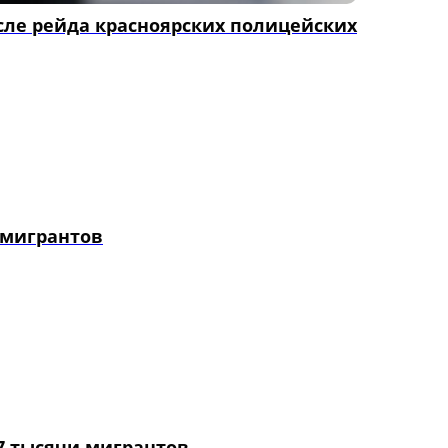
сле рейда красноярских полицейских
 мигрантов
7 тысячи мигрантов