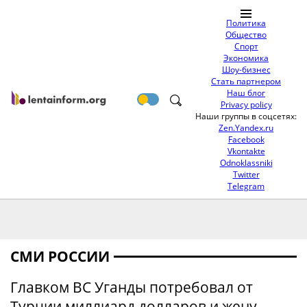
Политика
Общество
Спорт
Экономика
Шоу-бизнес
Стать партнером
Наш блог
Privacy policy
Наши группы в соцсетях:
Zen.Yandex.ru
Facebook
Vkontakte
Odnoklassniki
Twitter
Telegram
СМИ РОССИИ
Главком ВС Уганды потребовал от
Турции миллиард долларов и жену