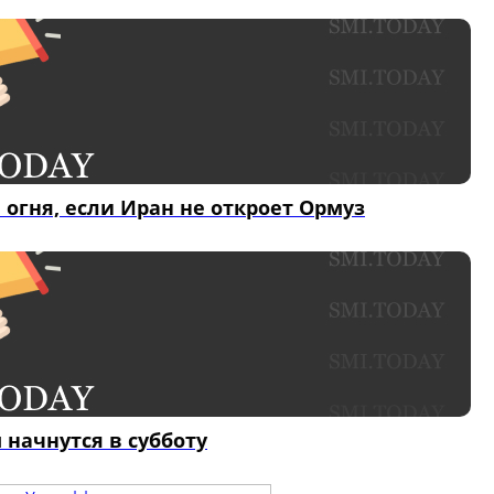
 огня, если Иран не откроет Ормуз
 начнутся в субботу