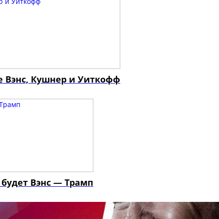
е Вэнс, Кушнер и Уиткофф
 будет Вэнс — Трамп