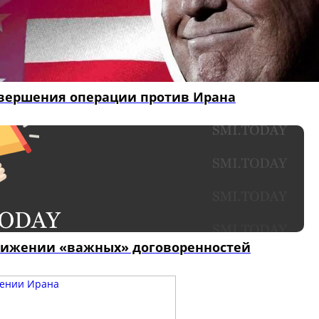
завершения операции против Ирана
стижении «важных» договоренностей