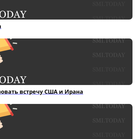
а
зовать встречу США и Ирана