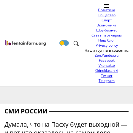
Политика
Общество
Спорт
Экономика
Шоу-бизнес
Стать партнером
Наш блог
Privacy policy
Наши группы в соцсетях:
Zen.Yandex.ru
Facebook
Vkontakte
Odnoklassniki
Twitter
Telegram
СМИ РОССИИ
Думала, что на Пасху будет выходной —
и вот что оказалось на самом деле