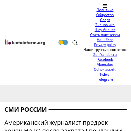
Политика
Общество
Спорт
Экономика
Шоу-бизнес
Стать партнером
Наш блог
Privacy policy
Наши группы в соцсетях:
Zen.Yandex.ru
Facebook
Vkontakte
Odnoklassniki
Twitter
Telegram
СМИ РОССИИ
Американский журналист предрек
конец НАТО после захвата Гренландии