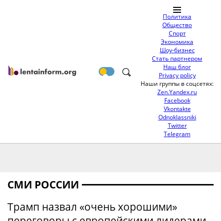
Политика
Общество
Спорт
Экономика
Шоу-бизнес
Стать партнером
Наш блог
Privacy policy
Наши группы в соцсетях:
Zen.Yandex.ru
Facebook
Vkontakte
Odnoklassniki
Twitter
Telegram
СМИ РОССИИ
Трамп назвал «очень хорошими»
переговоры с европейскими лидерами