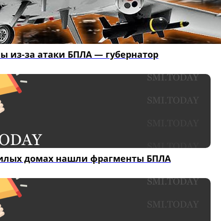
ы из-за атаки БПЛА — губернатор
 жилых домах нашли фрагменты БПЛА