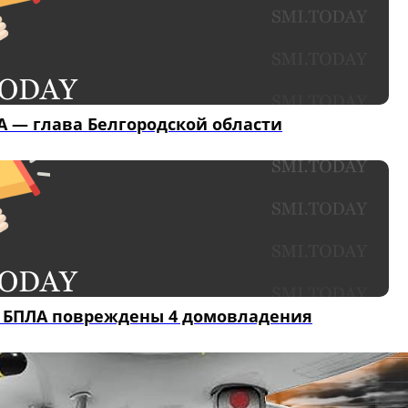
А — глава Белгородской области
ки БПЛА повреждены 4 домовладения